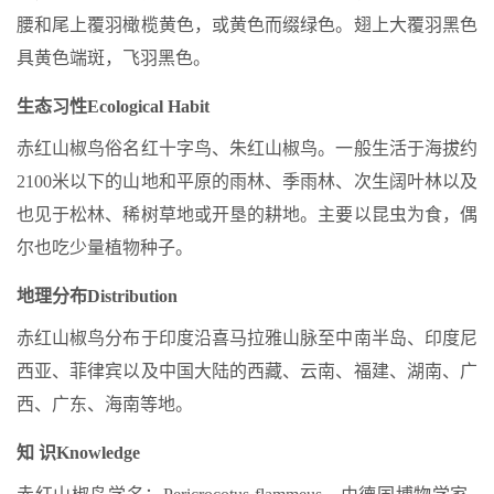
腰和尾上覆羽橄榄黄色，或黄色而缀绿色。翅上大覆羽黑色
具黄色端斑，飞羽黑色。
生态习性
Ecological Habit
赤红山椒鸟俗名红十字鸟、朱红山椒鸟。一般生活于海拔约
2100米以下的山地和平原的雨林、季雨林、次生阔叶林以及
也见于松林、稀树草地或开垦的耕地。主要以昆虫为食，偶
尔也吃少量植物种子。
地理分布
Distribution
赤红山椒鸟分布于印度沿喜马拉雅山脉至中南半岛、印度尼
西亚、菲律宾以及中国大陆的西藏、云南、福建、湖南、广
西、广东、海南等地。
知 识
Knowledge