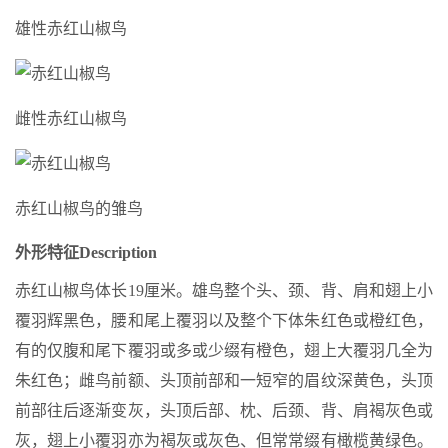
雄性赤红山椒鸟
雌性赤红山椒鸟
赤红山椒鸟的雏鸟
外形特征
Description
赤红山椒鸟体长19厘米。雄鸟整个头、颈、背、肩和翅上小
覆羽辉黑色，腰和尾上覆羽以及整个下体朱红色或橙红色，
有的仅腹和尾下覆羽或多或少缀有橙色，翅上大覆羽几全为
朱红色；雌鸟前额、头顶前部和一短窄的眉纹深黄色，头顶
前部往后逐渐变灰，头顶后部、枕、后颈、背、肩褐灰色或
灰，翅上小覆羽亦为褐灰或灰色、但常常缀有橄榄黄绿色。