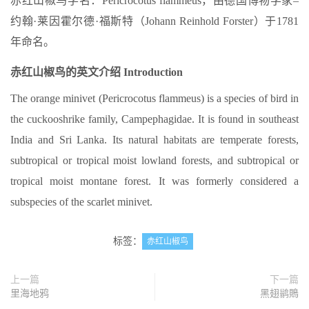
赤红山椒鸟学名：Pericrocotus flammeus，由德国博物学家–
约翰·莱因霍尔德·福斯特（Johann Reinhold Forster）于1781
年命名。
赤红山椒鸟的英文介绍
Introduction
The orange minivet (Pericrocotus flammeus) is a species of bird in
the cuckooshrike family, Campephagidae. It is found in southeast
India and Sri Lanka. Its natural habitats are temperate forests,
subtropical or tropical moist lowland forests, and subtropical or
tropical moist montane forest. It was formerly considered a
subspecies of the scarlet minivet.
标签：
赤红山椒鸟
上一篇
下一篇
里海地鸦
黑翅鹟鵙