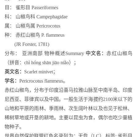
目： 雀形目 Passeriformes
科： 山椒鸟科 Campephagidae
属： 山椒鸟属 Pericrocotus
种： 赤红山椒鸟 P. flammeus
(JR Forster, 1781)
分布： 亚洲南部 物种概述
Summary
中文名：
赤红山椒鸟
（拼音：chì hóng shān jiāo niǎo）；
英文名：
Scarlet minivet；
学名：
Pericrocotus flammeus。
赤红山椒鸟，分布于印度沿喜马拉雅山脉至中南半岛、印度
尼西亚、菲律宾以及中国。一般生活于海拔约2100米以下的
山地和平原的雨林、季雨林、次生阔叶林以及也见于松林、
稀树草地或开垦的耕地。主要以昆虫为食，偶尔也吃少量植
物种子。
世界自然保护联盟红色名录列为：无危（LC） 标签: 雀形目