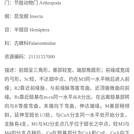
门：节肢动物门 Arthropoda
纲：昆虫纲 Insecta
目：半翅目 Hemiptera
科：古蝉科Palaeontinidae
资源编码：21131557000
描述：前翅呈三角形，基部较宽，端部角圆形；前缘成宽阔
的弓形。Sc短，不达翅中点，约在M3同一水平稍后进入前
缘；R2靠近前缘脉，与前缘脉等度弯曲，近顶端微曲向前
缘。Rs靠近翅基在m-cu同一水平从R分出，在远离翅基部转
向与R等度弯曲，末端向下弯曲，伸达端缘。M基部稍倾
斜，延伸至翅长1/3处，与CuA分支同一水平处开始分支，
支脉有4支，M1与M2分支点几乎位于翅长之中点，较M3与
M4的分支点稍后。Cu在翅基部分为CuA和CuP，CuA向下