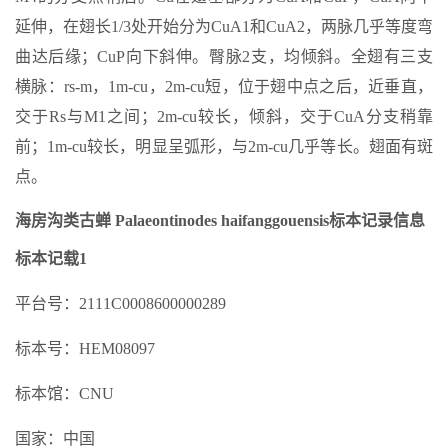
延伸，在翅长1/3处开始分为CuA1和CuA2，两脉几乎等度弯
曲达后缘；CuP向下斜伸。臀脉2支，均倾斜。全翅有三支
横脉：rs-m，1m-cu，2m-cu短，位于翅中点之后，近垂直，
交于Rs与M1之间；2m-cu较长，倾斜，交于CuA分支稍靠
前；1m-cu较长，明显呈弧形，与2m-cu几乎等长。翅面有斑
点。
海房沟类古蝉 Palaeontinodes haifanggouensis标本记录信息
标本记载1
平台号：2111C0008600000289
标本号：HEM08097
标本馆：CNU
国家：中国