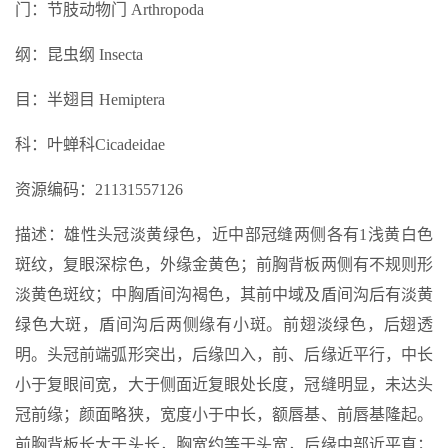
门：节肢动物门 Arthropoda
纲：昆虫纲 Insecta
目：半翅目 Hemiptera
科：叶蝉科Cicadeidae
资源编码：21131557126
描述：雄性头冠淡黄绿色，近中部冠缝两侧各有1浅黄白色
斑纹，复眼深棕色，外缘金黄色；前胸背板两侧有不规则形
淡黄色斑纹；中胸盾间沟褐色，其前中域及盾间沟后有淡黄
绿色大斑，盾间沟后两侧缘有小斑。前翅淡绿色，后翅透
明。头冠前端弧形突出，后缘凹入，前、后缘近平行，中长
小于复眼间宽，大于侧面近复眼处长度，冠缝明显，未达头
冠前缘；颜面略狭，宽度小于中长，额唇基、前唇基隆起。
前胸背板长大于头长，胸宽约等于头宽，后缘中部近平直；