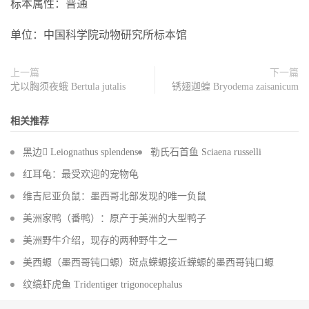
标本属性：普通
单位：中国科学院动物研究所标本馆
上一篇
下一篇
尤以胸须夜蛾 Bertula jutalis
锈翅迦蝗 Bryodema zaisanicum
相关推荐
黑边 Leiognathus splendens
勒氏石首鱼 Sciaena russelli
红耳龟：最受欢迎的宠物龟
维吉尼亚负鼠：墨西哥北部发现的唯一负鼠
美洲家鸭（番鸭）：原产于美洲的大型鸭子
美洲野牛介绍，现存的两种野牛之一
美西螈（墨西哥钝口螈）斑点蝾螈接近蝾螈的墨西哥钝口螈
纹缟虾虎鱼 Tridentiger trigonocephalus