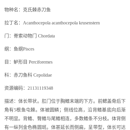
物种名：克氏棘赤刀鱼
拉丁名：Acanthocepola acanthocepola krusenstern
门：脊索动物门 Chordata
纲：鱼纲Pisces
目：鲈形目 Perciforemes
科：赤刀鱼科 Cepolidae
资源编码：21131119348
描述：体长带状。肛门位于胸鳍末端的下方。前鳃盖骨后下
角有5根鱼屯棘。体被圆鳞；侧线位高，沿背鳍基底向后渐
不明显。背鳍、臀鳍与尾鳍相连，多数鳍条不分枝。体背侧
有一纵列金色椭圆斑。体甚延长而侧扁，呈带型，体长可达