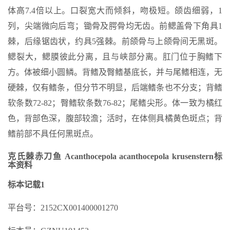
体高7.4倍以上。口裂宽大而倾斜，吻极短。颌齿细弱，1
列，尖端微向后弯；锄骨及腭骨均无齿。前鳃盖骨下角具1
棘，后缘锯齿状，约具5强棘。前颌骨与上颌骨间无黑斑。
鳃裂大，鳃膜彼此分离，且与峡部分离。肛门位于胸鳍下
方。体被细小圆鳞。背鳍及臀鳍基底长，并与尾鳍相连，无
硬棘，仅有鳍条，但分节不明显，后端鳍条也不分支；背鳍
软条数72-82；臀鳍软条数76-82；尾鳍尖形。体一致为橘红
色，背部色深，腹部较澹；活时，在体侧具橘黄色斑点；背
鳍前部不具任何黑斑点。
克氏棘赤刀鱼 Acanthocepola acanthocepola krusenstern标
本资料
标本记载1
平台号：2152CX001400001270