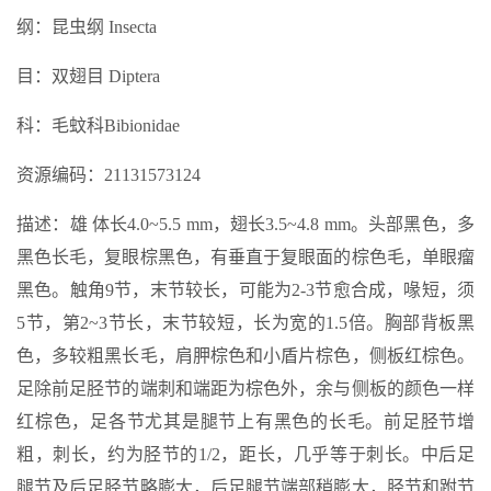
纲：昆虫纲 Insecta
目：双翅目 Diptera
科：毛蚊科Bibionidae
资源编码：21131573124
描述：雄 体长4.0~5.5 mm，翅长3.5~4.8 mm。头部黑色，多
黑色长毛，复眼棕黑色，有垂直于复眼面的棕色毛，单眼瘤
黑色。触角9节，末节较长，可能为2-3节愈合成，喙短，须
5节，第2~3节长，末节较短，长为宽的1.5倍。胸部背板黑
色，多较粗黑长毛，肩胛棕色和小盾片棕色，侧板红棕色。
足除前足胫节的端刺和端距为棕色外，余与侧板的颜色一样
红棕色，足各节尤其是腿节上有黑色的长毛。前足胫节增
粗，刺长，约为胫节的1/2，距长，几乎等于刺长。中后足
腿节及后足胫节略膨大，后足腿节端部稍膨大，胫节和跗节