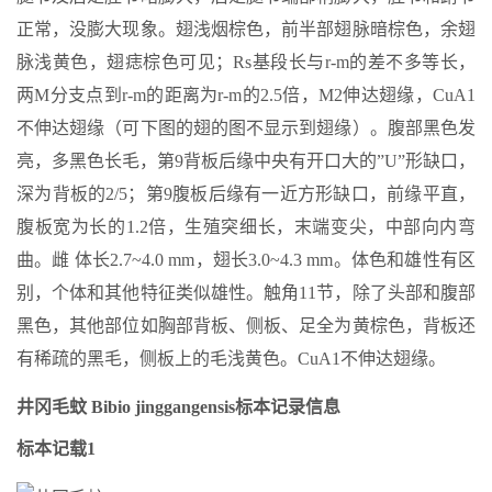
正常，没膨大现象。翅浅烟棕色，前半部翅脉暗棕色，余翅
脉浅黄色，翅痣棕色可见；Rs基段长与r-m的差不多等长，
两M分支点到r-m的距离为r-m的2.5倍，M2伸达翅缘，CuA1
不伸达翅缘（可下图的翅的图不显示到翅缘）。腹部黑色发
亮，多黑色长毛，第9背板后缘中央有开口大的”U”形缺口，
深为背板的2/5；第9腹板后缘有一近方形缺口，前缘平直，
腹板宽为长的1.2倍，生殖突细长，末端变尖，中部向内弯
曲。雌 体长2.7~4.0 mm，翅长3.0~4.3 mm。体色和雄性有区
别，个体和其他特征类似雄性。触角11节，除了头部和腹部
黑色，其他部位如胸部背板、侧板、足全为黄棕色，背板还
有稀疏的黑毛，侧板上的毛浅黄色。CuA1不伸达翅缘。
井冈毛蚊 Bibio jinggangensis标本记录信息
标本记载1