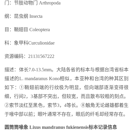
门：节肢动物门 Arthropoda
纲：昆虫纲 Insecta
目：鞘翅目 Coleoptera
科：象甲科Curculionidae
资源编码：21131567222
描述：体长7.0-13.5mm。大陆各省的标本与根据台湾省标本
描述的L. rnandaranus Kono相似，本亚种和台湾的种其区别
如下：①鞘翅前端的行纹极为明显，但向端部逐渐变得很
细，行间2，3基部不突出，但较宽，而且散布较粗的刻点。
②索节淡红至黑色，索节3，4等长。⑧触角无论雌雄都着生
于喙中部以前；眼叶通常不存在，眼后的纤毛却经常存在。
圆筒筒喙象 Lixus mandranus fukienensis标本记录信息