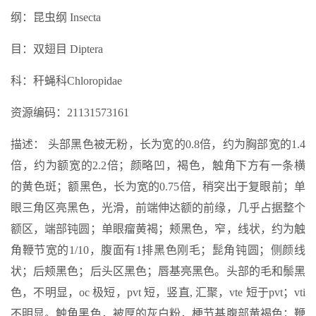
纲：昆虫纲 Insecta
目：双翅目 Diptera
科：秆蝇科Chloropidae
资源编码：21131573161
描述： 头部黑色被无粉，长为宽的0.8倍，约为胸部宽的1.4
倍，约为额宽的2.2倍；颜略凹，褐色，触角下方有一条横
的黄色斑；额黑色，长为宽的0.75倍，稍突出于复眼前；单
眼三角区亮黑色，光滑，前端伸达额的前缘，几乎占据整个
额区，端部钝圆；单眼瘤黄褐；颊黑色，窄，线状，约为触
角鞭节宽的1/10，腹面有1排黑色刚毛；髭角钝圆；侧颜线
状；后颊黑色；后头区黑色；唇基亮黑色。头部的毛和鬃黑
色，不明显，oc 极短，pvt 短，竖直, 汇聚，vte 短于pvt；vti
不明显。触角黑色，被厚的灰白粉，梗节基腹部黄褐色；鞭