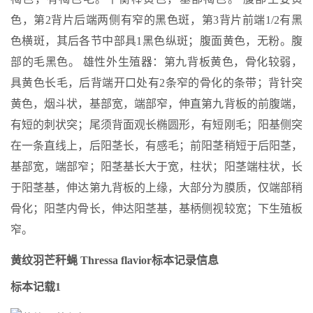
色，第2背片后端两侧有窄的黑色斑，第3背片前端1/2有黑
色横斑，其后各节中部具1黑色纵斑；腹面黄色，无粉。腹
部的毛黑色。 雄性外生殖器：第九背板黄色，骨化较弱，
具黄色长毛，后背端开口处有2条窄的骨化的条带；背针突
黄色，烟斗状，基部宽，端部窄，伸直第九背板的前腹端，
有短的刺状突；尾须背面观长椭圆形，有短刚毛；阳基侧突
在一条直线上，后阳茎长，有感毛；前阳茎稍短于后阳茎，
基部宽，端部窄；阳茎基长大于宽，柱状；阳茎端柱状，长
于阳茎基，伸达第九背板的上缘，大部分为膜质，仅端部稍
骨化；阳茎内骨长，伸达阳茎基，基柄侧视较宽；下生殖板
窄。
黄纹羽芒秆蝇 Thressa flavior标本记录信息
标本记载1