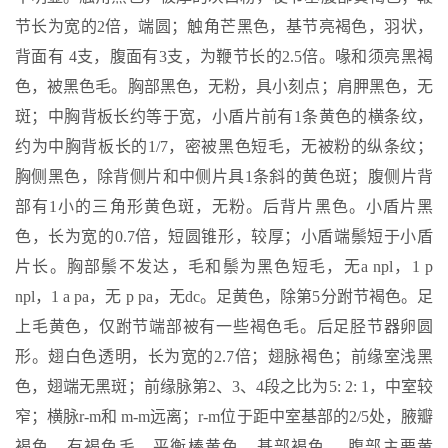
节长为宽的2倍，端圆；触角芒黑色，基节亮褐色，羽状，
背面有 4支，腹面有3支，为鞭节长的2.5倍。喙和须亮黑褐
色，被黑色毛。胸部黑色，无粉，具小刻点；肩胛黑色，无
斑；中胸背板长约等于宽，小盾片前有1条黄色的横条纹，
约为中胸背板长的1/7，密被黑色短毛，无被粉的纵条纹；
胸侧黑色，除背侧片和中侧片具1条斜的黄色斑；腹侧片背
部有1小的三角形黄色斑，无粉。后背片黑色。小盾片黑
色，长为宽的0.7倍，短圆锥形，较厚；小盾端鬃短于小盾
片长。胸部鬃不发达，毛和鬃为黑色短毛，无a npl，1 p
npl，1 a pa，无 p pa，无dc。足黄色，除第5分跗节褐色。足
上毛黄色，仅跗节端部被有一些褐色毛。后足胫节器卵圆
形。翅白色透明，长为宽的2.7倍；翅脉褐色；前缘室浅黑
色，翅端无黑斑；前缘脉第2、3、4段之比为5: 2: 1，中室较
窄；横脉r-m和 m-m远离；r-m位于距中室基部的2/5处，腋瓣
褐色，有褐色毛。平衡棒黄色，基部褐色。 腹部主要黄