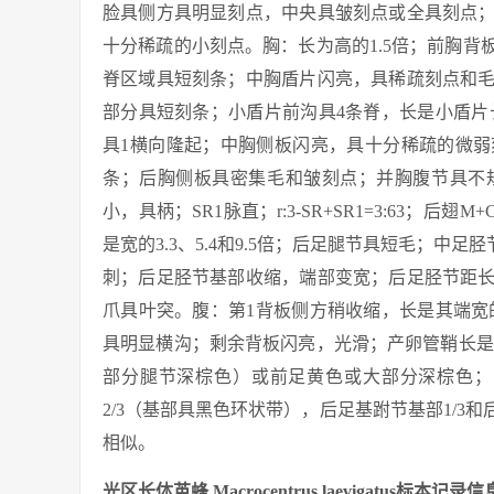
脸具侧方具明显刻点，中央具皱刻点或全具刻点
十分稀疏的小刻点。胸：长为高的1.5倍；前胸
脊区域具短刻条；中胸盾片闪亮，具稀疏刻点和
部分具短刻条；小盾片前沟具4条脊，长是小盾片
具1横向隆起；中胸侧板闪亮，具十分稀疏的微
条；后胸侧板具密集毛和皱刻点；并胸腹节具不
小，具柄；SR1脉直；r:3-SR+SR1=3:63；后
是宽的3.3、5.4和9.5倍；后足腿节具短毛；中足
刺；后足胫节基部收缩，端部变宽；后足胫节距长是
爪具叶突。腹：第1背板侧方稍收缩，长是其端宽的
具明显横沟；剩余背板闪亮，光滑；产卵管鞘长是
部分腿节深棕色）或前足黄色或大部分深棕色；
2/3（基部具黑色环状带），后足基跗节基部1/
相似。
光区长体茧蜂 Macrocentrus laevigatus标本记录信