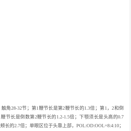
m。头：触角28-32节；第1鞭节长是第2鞭节长的1.3倍；第1，2和倒
1鞭节长是倒数第2鞭节长的1.2-1.5倍；下颚须长是头高的0.7
2.7倍；单眼区位于头靠上部，POL:OD:OOL=8:4:10；