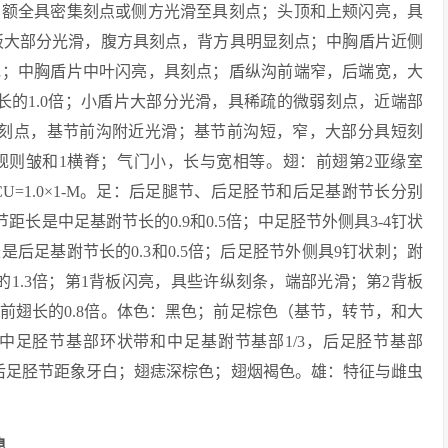
；额全具密集刻点或侧方光滑至具刻点；头顶和上颊闪亮，具
背板大部分光滑，腹方具刻点，背方具明显刻点；中胸盾片近侧
毛；中胸盾片中叶闪亮，具刻点；盾纵沟前端窄，后端宽，大
长的1.0倍；小盾片大部分光滑，具稀疏的微弱刻点，近端部
弱刻点，基节前沟附近光滑；基节前沟短，窄，大部分具短刻
规则皱和1横脊；气门小，长与宽相等。翅：前翅第2亚缘室
翅M+CU=1.0×1-M。足：后足腿节、后足胫节和后足基跗节长分别
胫节距长是中足基跗节长的0.9和0.5倍；中足胫节外侧具3-4钉状
后足基跗节长的0.3和0.5倍；后足胫节外侧具9钉状刺；跗
1.3倍；第1背板闪亮，具些许纵刻条，端部光滑；第2背板
前翅长的0.8倍。体色：黑色；前足棕色（基节，转节，和大
中足胫节基部环状带和中足基跗节基部1/3，后足胫节基部
3和后足胫节距象牙白；翅痣深棕色；翅烟褐色。雄：特征与雌虫
息