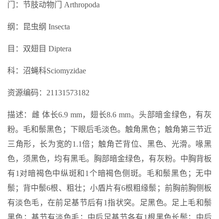
门：节肢动物门 Arthropoda
纲：昆虫纲 Insecta
目：双翅目 Diptera
科：沼蝇科Sciomyzidae
资源编码：21131573182
描述：雌 体长6.9 mm，翅长8.6 mm。头部暗金绿色，有灰
粉。毛和鬃黑色；下眼后毛淡色。触角黑色；触角第三节近
三角形，长为宽的1.1倍；触角芒背位、黑色、光滑。喙黑
色，须黑色，均有黑毛。胸部暗金绿色，有灰粉。中胸背板
有1对暗褐色中纵斑和1个暗褐色侧斑。毛和鬃黑色；无中
鬃；背中鬃6根、粗壮；小盾片有6根粗缘鬃；前胸前胸侧板
有淡色毛，在前足基节后有1指状突。足黑色。足上毛和鬃
黑色；基节有淡色毛；中后足基节各有1根黑色长鬃；中后