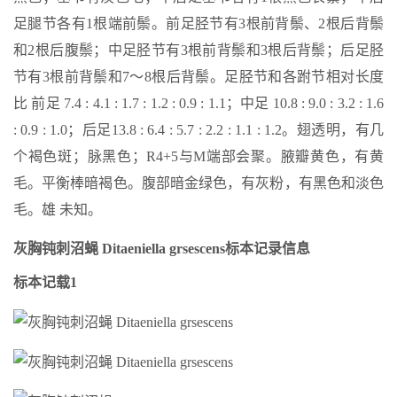
足腿节各有1根端前鬃。前足胫节有3根前背鬃、2根后背鬃
和2根后腹鬃；中足胫节有3根前背鬃和3根后背鬃；后足胫
节有3根前背鬃和7～8根后背鬃。足胫节和各跗节相对长度
比 前足 7.4 : 4.1 : 1.7 : 1.2 : 0.9 : 1.1；中足 10.8 : 9.0 : 3.2 : 1.6
: 0.9 : 1.0；后足13.8 : 6.4 : 5.7 : 2.2 : 1.1 : 1.2。翅透明，有几
个褐色斑；脉黑色；R4+5与M端部会聚。腋瓣黄色，有黄
毛。平衡棒暗褐色。腹部暗金绿色，有灰粉，有黑色和淡色
毛。雄 未知。
灰胸钝刺沼蝇 Ditaeniella grsescens标本记录信息
标本记载1