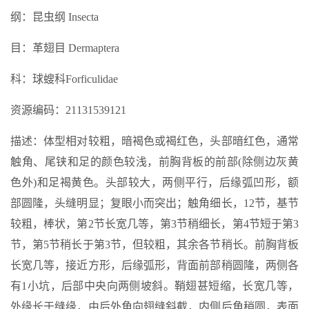
纲：昆虫纲 Insecta
目：革翅目 Dermaptera
科：球螋科Forficulidae
资源编码：21131539121
描述：体型相对较粗，暗褐色或褐红色，头部暗红色，通常
触角、尾铗和足的颜色较浅，前胸背板的前部(除侧边灰黄
色外)和足褐黄色。头部较大，两侧平行，后缘弧凹形，额
部圆隆，头缝明显；复眼小而突出；触角细长，12节，基节
较粗，棒状，第2节长宽几等，第3节稍细长，第4节短于第3
节，第5节稍长于第3节，但较粗，其余各节稍长。前胸背板
长宽几等，接近方形，后缘弧形，背面前部稍圆隆，两侧各
有1小坑，后部中央向两侧坡斜。鞘翅甚短缩，长宽几等，
外缘长于缝缘，由后外角向翅缝斜截，内侧后角稍圆，表面