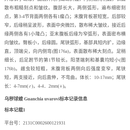
散布粗糙刻点和皱纹。腹部长大，两侧弧形，遍布细密刻
点，第3-4节背面两侧各有1瘤凸；末腹背板甚短宽，后部较
窄，后缘稍呈波形，表面中央微凹，散布稀大皱纹，接近后
缘两侧各有1小隆凸；亚末腹板后缘为窄弧形，表面密布横
向皱纹。臀板小，后缘圆。尾铗弧形，基部具短内扩，边缘
直，顶端尖，向内侧弯(图176a)，表面散布稀大刻点。足稍
细长，后足跗节的第1节较长。阳茎端刺和基囊均短小(图
176b)。雌虫较短粗，末腹背板两侧向后强度变窄，尾铗
短，两支接近，向后直伸，不弯曲。体长：10-17mm；尾铗
长：4-7mm(♂)，4-4．2mm(♀)。
乌秽球螋 Guanchia uvarovi标本记录信息
标本记载1
平台号：2131C0002600121931