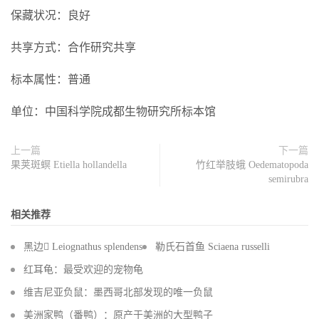
保藏状况：良好
共享方式：合作研究共享
标本属性：普通
单位：中国科学院成都生物研究所标本馆
上一篇
下一篇
果荚斑螟 Etiella hollandella
竹红举肢蛾 Oedematopoda
semirubra
相关推荐
黑边 Leiognathus splendens
勒氏石首鱼 Sciaena russelli
红耳龟：最受欢迎的宠物龟
维吉尼亚负鼠：墨西哥北部发现的唯一负鼠
美洲家鸭（番鸭）：原产于美洲的大型鸭子