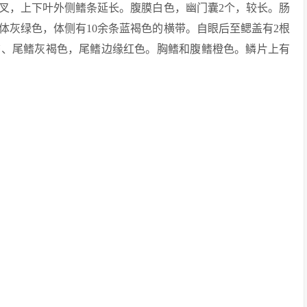
叉，上下叶外侧鳍条延长。腹膜白色，幽门囊2个，较长。肠
体灰绿色，体侧有10余条蓝褐色的横带。自眼后至鳃盖有2根
臀、尾鳍灰褐色，尾鳍边缘红色。胸鳍和腹鳍橙色。鳞片上有