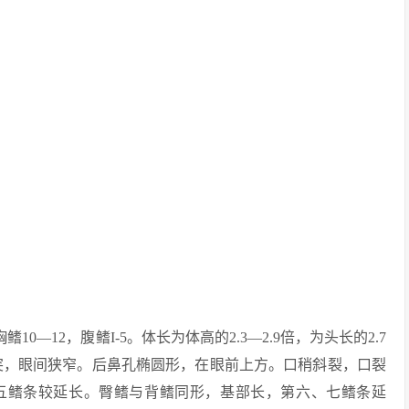
，胸鳍10—12，腹鳍I-5。体长为体高的2.3—2.9倍，为头长的2.7
尖突，眼间狭窄。后鼻孔椭圆形，在眼前上方。口稍斜裂，口裂
第五鳍条较延长。臀鳍与背鳍同形，基部长，第六、七鳍条延