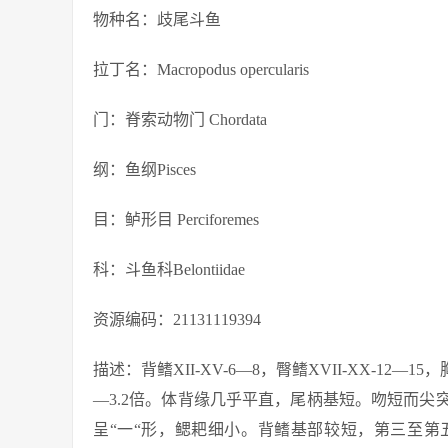
物种名：歧尾斗鱼
拉丁名：Macropodus opercularis
门：脊索动物门 Chordata
纲：鱼纲Pisces
目：鲈形目 Perciforemes
科：斗鱼科Belontiidae
资源编码：21131119394
描述：背鳍XII-XV-6—8，臀鳍XVII-XX-12—15
—3.2倍。体背缘几乎平直，尾柄基短。吻短而
呈“一“形，鳃耙细小。背鳍基部较短，第三至