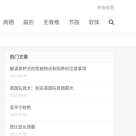
所有标签
两栖
扁形
无脊椎
节肢
软体
热门文章
解读茶杯犬的性格特点和饲养的注意事项
2022-04-28
英国玩具犬：别名英国玩具猎鹬犬
2022-04-29
亚平宁棕熊
2022-05-03
赞比亚长颈鹿
2022-05-03