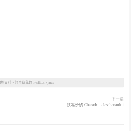
动物百科
»
短室缘茧蜂 Perilitus xynus
下一篇
铁嘴沙鸻 Charadrius leschenaultii