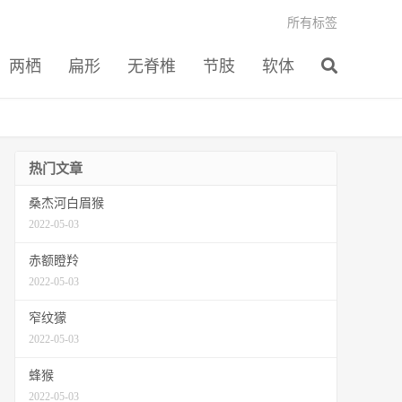
所有标签
两栖
扁形
无脊椎
节肢
软体
热门文章
桑杰河白眉猴
2022-05-03
赤额瞪羚
2022-05-03
窄纹獴
2022-05-03
蜂猴
2022-05-03