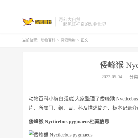
奇幻大自然
一起见证神奇的动物世界
当前位置：
动物百科
>
脊索动物
>
正文
倭峰猴 Nycti
2022-05-04
分类
动物百科小编白兎i给大家整理了倭峰猴 Nycticebus py
片、所属门、纲、目、科及描述简介、标本记录介绍等与倭峰
倭峰猴 Nycticebus pygmaeus档案信息