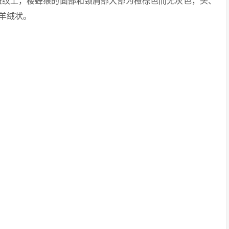
色和斑纹上，楼蜂猴的面部和颈肩部大部为橙棕色而无灰色，头、
羊绒状。