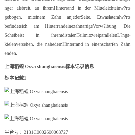
nger alsbreit, an ihremHinterrand in der Mitteleichteinw?rts
gebogen, miteinem Zahn anjederSeite. Etwaslateralw?rts
befindetsich am HinterrandeinezahnartigeVorw?lbung. Die
Scheibeist in ihremdistalenTeilmitzweiparallelenL?ngs-
kielenversehen, die nahedemHinterrand in einenscharfen Zahn
enden.
上海稻蝗 Oxya shanghaiensis标本记录信息
标本记载1
平台号：2131C0002600063727