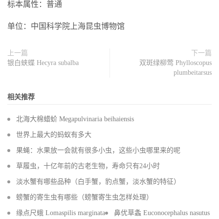
标本属性：普通
单位：中国科学院上海昆虫博物馆
上一篇
下一篇
银白蛱蝶 Hecyra subalba
双斑绿柳莺 Phylloscopus
plumbeitarsus
相关推荐
北海大棉蜡蚧 Megapulvinaria beihaiensis
世界上最大的蚂蚁有多大
果蝇：水果放一会就有很多小虫，这些小虫哪里来的呢
草履虫，十亿年前的古老生物，寿命只有24小时
淡水蟹有哪些品种（白手蟹，豹点蟹，淡水蟹的特征）
螃蟹的寄生虫有哪些（螃蟹寄生虫怎样处理）
缘点尺蛾 Lomaspilis marginata
鼻优草螽 Euconocephalus nasutus