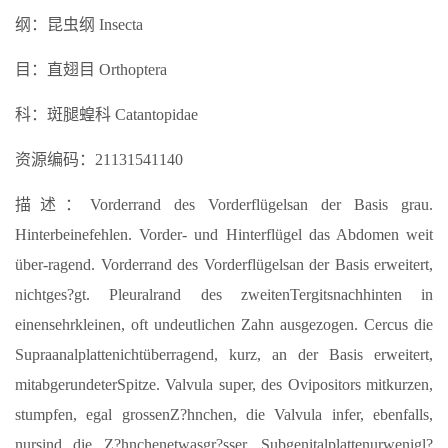
纲：昆虫纲 Insecta
目：直翅目 Orthoptera
科：斑腿蝗科 Catantopidae
资源编码：21131541140
描述：Vorderrand des Vorderflügelsan der Basis grau.
Hinterbeinefehlen. Vorder- und Hinterflügel das Abdomen weit
über-ragend. Vorderrand des Vorderflügelsan der Basis erweitert,
nichtges?gt. Pleuralrand des zweitenTergitsnachhinten in
einensehrkleinen, oft undeutlichen Zahn ausgezogen. Cercus die
Supraanalplattenichtüberragend, kurz, an der Basis erweitert,
mitabgerundeterSpitze. Valvula super, des Ovipositors mitkurzen,
stumpfen, egal grossenZ?hnchen, die Valvula infer, ebenfalls,
nursind die Z?hnchenetwasgr?sser. Subgenitalplattenurwenigl?