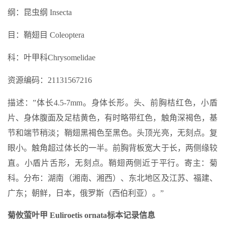
纲：昆虫纲 Insecta
目：鞘翅目 Coleoptera
科：叶甲科Chrysomelidae
资源编码：21131567216
描述：”体长4.5-7mm。身体长形。头、前胸桔红色，小盾
片、身体腹面及足桔黄色，有时略带红色，触角深褐色，基
节和端节稍淡；鞘翅黑褐色至黑色。头顶光亮，无刻点。复
眼小。触角超过体长的一半。前胸背板宽大于长，两侧缘较
直。小盾片舌形，无刻点。鞘翅两侧近于平行。寄主：菊
科。分布：湖南（湘南、湘西）、东北地区及江苏、福建、
广东；朝鲜，日本，俄罗斯（西伯利亚）。”
菊攸萤叶甲 Euliroetis ornata标本记录信息