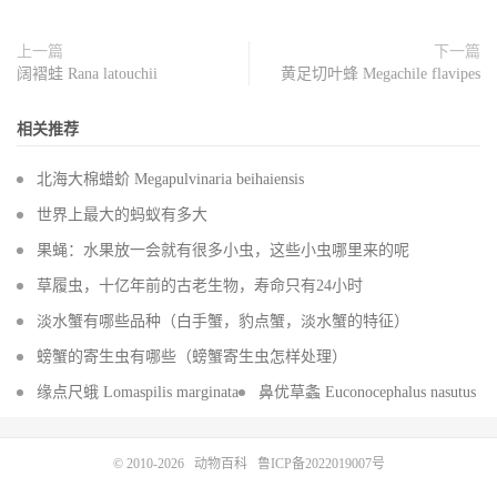
上一篇
下一篇
阔褶蛙 Rana latouchii
黄足切叶蜂 Megachile flavipes
相关推荐
北海大棉蜡蚧 Megapulvinaria beihaiensis
世界上最大的蚂蚁有多大
果蝇：水果放一会就有很多小虫，这些小虫哪里来的呢
草履虫，十亿年前的古老生物，寿命只有24小时
淡水蟹有哪些品种（白手蟹，豹点蟹，淡水蟹的特征）
螃蟹的寄生虫有哪些（螃蟹寄生虫怎样处理）
缘点尺蛾 Lomaspilis marginata
鼻优草螽 Euconocephalus nasutus
© 2010-2026
动物百科
鲁ICP备2022019007号