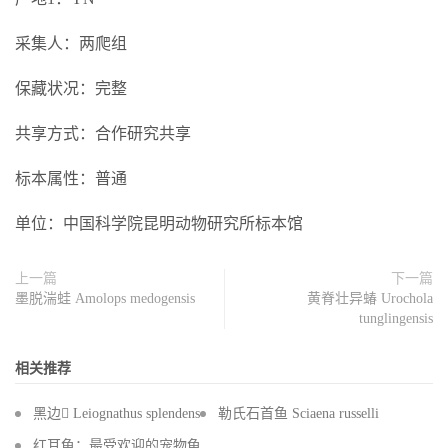
采集人：两爬组
保藏状况：完整
共享方式：合作研究共享
标本属性：普通
单位：中国科学院昆明动物研究所标本馆
上一篇
下一篇
墨脱湍蛙 Amolops medogensis
黄脊壮异蝽 Urochola
tunglingensis
相关推荐
黑边 Leiognathus splendens
勒氏石首鱼 Sciaena russelli
红耳龟：最受欢迎的宠物龟