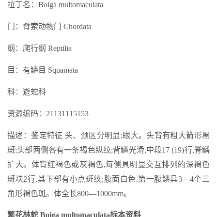
拉丁名：Boiga multomaculata
门：脊索动物门 Chordata
纲：爬行纲 Reptilia
目：有鳞目 Squamata
科：遊蛇科
资源编码：21131115153
描述：鉴定特征 头、颈区分明显;眼大。头背有粗大箭形黑
斑;头部两侧各有一条褐色纵纹;背鳞光滑,中段17 (19)行,脊鳞
扩大。体背红褐色或灰褐色,每侧具明显交互排列的深褐色
斑块2行,其下部有小点斑纹;腹面白色,第一腹鳞具3—4个三
角形褐色斑。体全长800—1000mm。
繁花林蛇 Boiga multomaculata标本资料