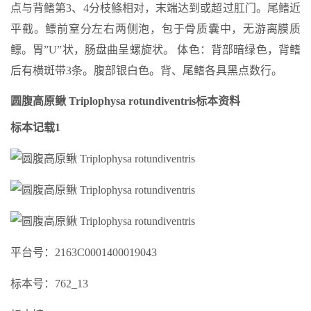
点与背鳍第3、4分枝鲦相对，末端达到或超过肛门。尾鳍近
平截。鳔前窒分左右两侧泡，包于骨质囊中，无游离膜质
鳔。胃”U”状，肠盘曲呈螺旋状。 体色：背部暗绿色，背鳍
后有横斑带3条。腹部银白色。背、尾鳍各具黑点数行。
圆腹高原鳅 Triplophysa rotundiventris标本资料
标本记载1
平台号：2163C0001400019043
标本号：762_13