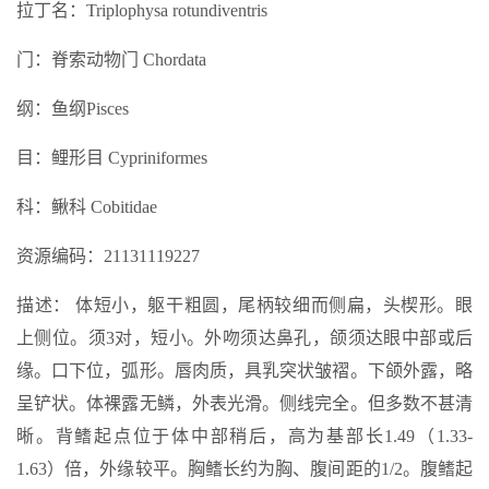
拉丁名：Triplophysa rotundiventris
门：脊索动物门 Chordata
纲：鱼纲Pisces
目：鲤形目 Cypriniformes
科：鳅科 Cobitidae
资源编码：21131119227
描述： 体短小，躯干粗圆，尾柄较细而侧扁，头楔形。眼
上侧位。须3对，短小。外吻须达鼻孔，颌须达眼中部或后
缘。口下位，弧形。唇肉质，具乳突状皱褶。下颌外露，略
呈铲状。体裸露无鳞，外表光滑。侧线完全。但多数不甚清
晰。背鳍起点位于体中部稍后，高为基部长1.49（1.33-
1.63）倍，外缘较平。胸鳍长约为胸、腹间距的1/2。腹鳍起