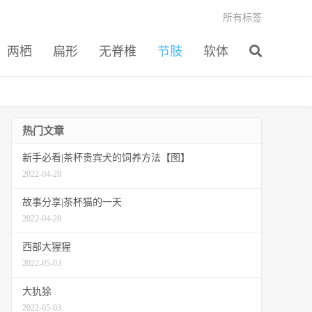
所有标签
两栖
扁形
无脊椎
节肢
软体
热门文章
新手必看|茶杯贵宾犬的饲养方法【图】
2022-04-28
故事分享|茶杯猫的一天
2022-04-28
西部大猩猩
2022-05-03
大犰狳
2022-05-03