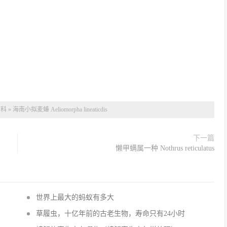
百科
»
海南小拟麦蝽 Aeliomorpha lineaticdis
下一篇
懒甲螨属一种 Nothrus reticulatus
世界上最大的蚂蚁有多大
草履虫，十亿年前的古老生物，寿命只有24小时