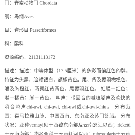
门：脊索动物门 Chordata
纲：鸟纲Aves
目：雀形目 Passeriformes
科：鹛科
资源编码：21131113172
描述：描述：中等体型（17.5厘米）的多彩而偏红色的鹛。
特征为头黑，脸颊银白，额橘黄色。尾、背及覆羽橄榄色，
喉及胸橙红，两翼红黄两色，尾覆羽红色。 虹膜－红色；
嘴－橘黄；脚－黄色。 叫声：带回音的嘁喳嘟声及欢快的
哨音鸣声chi-uwi, chi-uwi, chi-uwi或chi-uwi-chiu。 分布范
围：喜马拉雅山脉、中国西南、东南亚及苏门答腊。 分布
状况：亚种vernayi见于西藏东南部及云南怒江以西；ricketti
于云南南部；指名亚种于云南红河以西；rubrogularis于云南