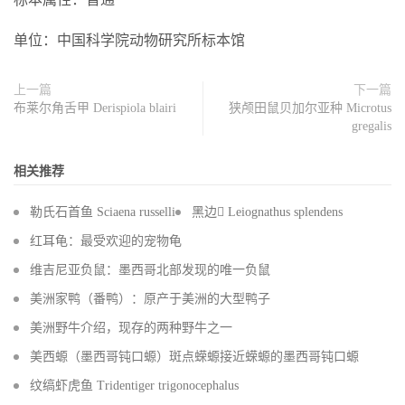
单位：中国科学院动物研究所标本馆
上一篇
下一篇
布莱尔角舌甲 Derispiola blairi
狭颅田鼠贝加尔亚种 Microtus
gregalis
相关推荐
勒氏石首鱼 Sciaena russelli
黑边 Leiognathus splendens
红耳龟：最受欢迎的宠物龟
维吉尼亚负鼠：墨西哥北部发现的唯一负鼠
美洲家鸭（番鸭）：原产于美洲的大型鸭子
美洲野牛介绍，现存的两种野牛之一
美西螈（墨西哥钝口螈）斑点蝾螈接近蝾螈的墨西哥钝口螈
纹缟虾虎鱼 Tridentiger trigonocephalus