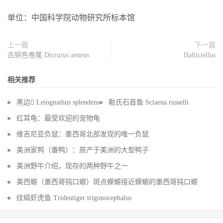
单位：中国科学院动物研究所标本馆
上一篇
下一篇
古铜色卷尾 Dicrurus aeneus
Halticiellus
相关推荐
黑边 Leiognathus splendens
勒氏石首鱼 Sciaena russelli
红耳龟：最受欢迎的宠物龟
维吉尼亚负鼠：墨西哥北部发现的唯一负鼠
美洲家鸭（番鸭）：原产于美洲的大型鸭子
美洲野牛介绍，现存的两种野牛之一
美西螈（墨西哥钝口螈）斑点蝾螈接近蝾螈的墨西哥钝口螈
纹缟虾虎鱼 Tridentiger trigonocephalus