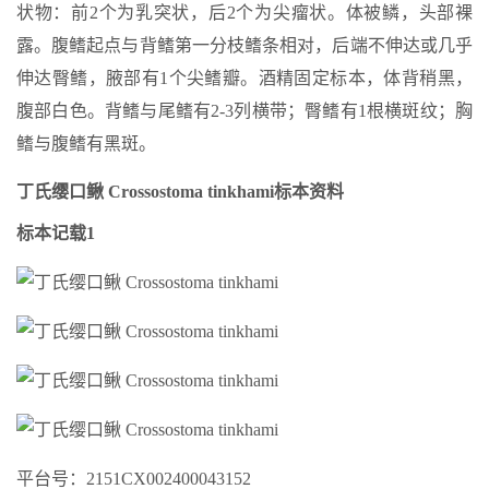
状物：前2个为乳突状，后2个为尖瘤状。体被鳞，头部裸
露。腹鳍起点与背鳍第一分枝鳍条相对，后端不伸达或几乎
伸达臀鳍，腋部有1个尖鳍瓣。酒精固定标本，体背稍黑，
腹部白色。背鳍与尾鳍有2-3列横带；臀鳍有1根横斑纹；胸
鳍与腹鳍有黑斑。
丁氏缨口鳅 Crossostoma tinkhami标本资料
标本记载1
平台号：2151CX002400043152