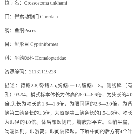
拉丁名：Crossostoma tinkhami
门：脊索动物门 Chordata
纲：鱼纲Pisces
目：鲤形目 Cypriniformes
科：平鳍鳅科 Homalopteridae
资源编码：21131119228
描述：背鳍2-8;臀鳍2-5;胸鳍i一17;腹鳍i—8。侧线鳞（有
孔）93-94。模式标本体长为体高的6.0—6.6倍，为头长的4.0
倍.头长为吻长的1.6—1.8倍，为眼间隔的2.6—3.0倍，为背
鳍第二鳍条长的1.3倍，为臀鳍第三鳍条长的1.5-1.6倍。吻长
为眼径的4.0倍。体后部颊侧扁，胸腹部平直。头稍平扁，
吻端圆钝，眼游离；眼间隔隆起。下唇中间的后方有4个叶