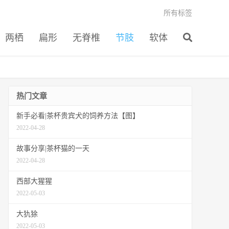
所有标签
两栖
扁形
无脊椎
节肢
软体
热门文章
新手必看|茶杯贵宾犬的饲养方法【图】
2022-04-28
故事分享|茶杯猫的一天
2022-04-28
西部大猩猩
2022-05-03
大犰狳
2022-05-03