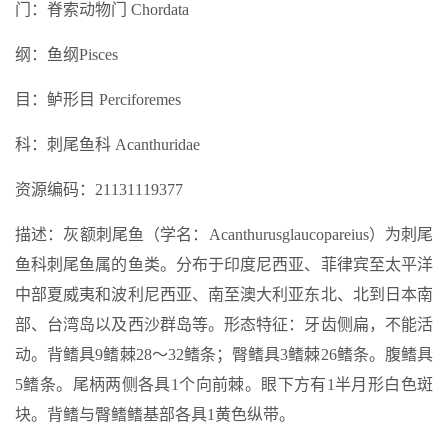
门：脊索动物门 Chordata
纲：鱼纲Pisces
目：鲈形目 Perciforemes
科：刺尾鱼科 Acanthuridae
资源编码：21131119377
描述：灰额刺尾鱼（学名：Acanthurusglaucopareius）为刺尾
鱼科刺尾鱼属的鱼类。分布于印度尼西亚、菲律宾至太平洋
中部夏威夷和波利尼西亚、南至澳大利亚东北、北到日本南
部、台湾岛以及西沙群岛等。形态特征：牙齿侧扁，不能活
动。背鳍具9鳍棘28～32鳍条；臀鳍具3鳍棘26鳍条。腹鳍具
5鳍条。尾柄两侧各具1个向前棘。眼下方有1半月形白色斑
块。背鳍与臀鳍鳍基部各具1黄色纵带。