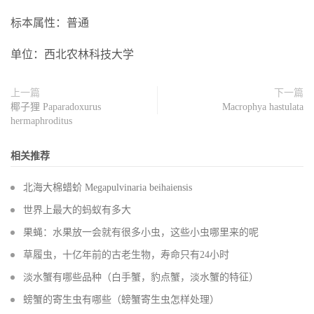
标本属性：普通
单位：西北农林科技大学
上一篇
下一篇
椰子狸 Paparadoxurus
Macrophya hastulata
hermaphroditus
相关推荐
北海大棉蜡蚧 Megapulvinaria beihaiensis
世界上最大的蚂蚁有多大
果蝇：水果放一会就有很多小虫，这些小虫哪里来的呢
草履虫，十亿年前的古老生物，寿命只有24小时
淡水蟹有哪些品种（白手蟹，豹点蟹，淡水蟹的特征）
螃蟹的寄生虫有哪些（螃蟹寄生虫怎样处理）