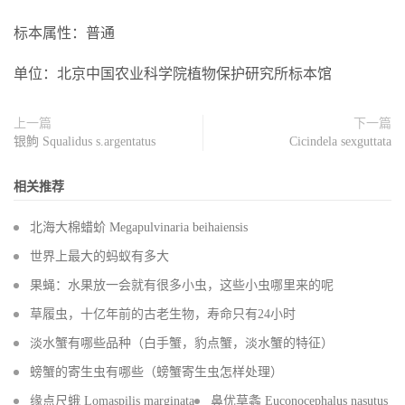
标本属性：普通
单位：北京中国农业科学院植物保护研究所标本馆
上一篇
下一篇
银鮈 Squalidus s.argentatus
Cicindela sexguttata
相关推荐
北海大棉蜡蚧 Megapulvinaria beihaiensis
世界上最大的蚂蚁有多大
果蝇：水果放一会就有很多小虫，这些小虫哪里来的呢
草履虫，十亿年前的古老生物，寿命只有24小时
淡水蟹有哪些品种（白手蟹，豹点蟹，淡水蟹的特征）
螃蟹的寄生虫有哪些（螃蟹寄生虫怎样处理）
缘点尺蛾 Lomaspilis marginata
鼻优草螽 Euconocephalus nasutus