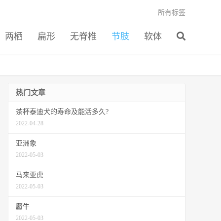
所有标签
两栖
扁形
无脊椎
节肢
软体
热门文章
茶杯泰迪犬的寿命及能活多久?
2022-04-28
亚洲象
2022-05-03
马来亚虎
2022-05-03
麝牛
2022-05-03