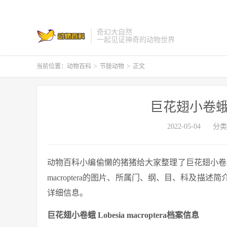
奇幻大自然
一起见证神奇的动物世界
当前位置：
动物百科
>
节肢动物
>
正文
巨花翅小卷蛾 Lob
2022-05-04
分类
动物百科小编偷懒的猪猪给大家整理了巨花翅小卷蛾 Lobes
macroptera的图片、所属门、纲、目、科及描述简介、
详细信息。
巨花翅小卷蛾 Lobesia macroptera档案信息