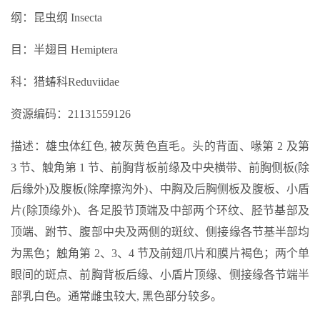
纲：昆虫纲 Insecta
目：半翅目 Hemiptera
科：猎蝽科Reduviidae
资源编码：21131559126
描述：雄虫体红色, 被灰黄色直毛。头的背面、喙第 2 及第
3 节、触角第 1 节、前胸背板前缘及中央横带、前胸侧板(除
后缘外)及腹板(除摩擦沟外)、中胸及后胸侧板及腹板、小盾
片(除顶缘外)、各足股节顶端及中部两个环纹、胫节基部及
顶端、跗节、腹部中央及两侧的斑纹、侧接缘各节基半部均
为黑色；触角第 2、3、4 节及前翅爪片和膜片褐色；两个单
眼间的斑点、前胸背板后缘、小盾片顶缘、侧接缘各节端半
部乳白色。通常雌虫较大, 黑色部分较多。