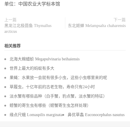
单位：中国农业大学标本馆
上一篇
下一篇
黑龙江北极茴鱼 Thymallus
东北姬蝉 Melampsalta chaharensis
arcticus
相关推荐
北海大棉蜡蚧 Megapulvinaria beihaiensis
世界上最大的蚂蚁有多大
果蝇：水果放一会就有很多小虫，这些小虫哪里来的呢
草履虫，十亿年前的古老生物，寿命只有24小时
淡水蟹有哪些品种（白手蟹，豹点蟹，淡水蟹的特征）
螃蟹的寄生虫有哪些（螃蟹寄生虫怎样处理）
缘点尺蛾 Lomaspilis marginata
鼻优草螽 Euconocephalus nasutus