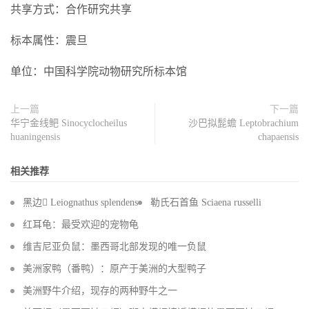
共享方式：合作研究共享
标本属性：震旦
单位：中国科学院动物研究所标本馆
上一篇
下一篇
华宁金线鲃 Sinocyclocheilus
沙巴拟髭蟾 Leptobrachium
huaningensis
chapaensis
相关推荐
黑边 Leiognathus splendens
勒氏石首鱼 Sciaena russelli
红耳龟：最受欢迎的宠物龟
维吉尼亚负鼠：墨西哥北部发现的唯一负鼠
美洲家鸭（番鸭）：原产于美洲的大型鸭子
美洲野牛介绍，现存的两种野牛之一