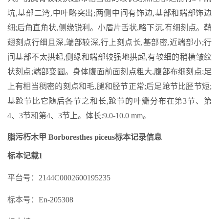
坑,基部二湾,中叶略突出;两侧中间有饰边,基部和端部饰边
细;后角直角状,侧缘锐利。小盾片舌状,略下沉,有细刻点。鞘
翅刻点行细且深,端部较深,行上刻点长,基部密,近端部小;行
间基部不太拱起,侧缘和端部较强地拱起,有较细的稍横皱纹
状刻点;端部变圆。身体腹面前面刻点粗大,腹部布细刻点;足
上有相当稠密的刻点和毛,腿和胫节正常;后足跄节比胫节短;
基跄节比它随后各节之和长,跄节的叶瓣分布在第3节、第
4、3节和第4、3节上。体长:9.0-10.0 mm。
脂污朽木甲 Borboresthes piceus标本记录信息
标本记载1
平台号：2144C0002600195235
标本号：En-205308