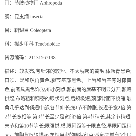
门：节肢动物门 Arthropoda
纲：昆虫纲 Insecta
目：鞘翅目 Coleoptera
科：拟步甲科 Tenebrioidae
资源编码：21131567198
描述：较发亮,有毗邻的较短、不太稠密的黄毛;体沥青黑色;
口须、足和触角黄色,腿节基部黑色。上唇和唇基有时棕黄
色,前者具黑色饰边,布小刻点;额前面的唇基不明显分开,额略
拱起,布略粗和稠密的眼状刻点;后颊极短;颈部背面不绕缩;触
角几乎达到鞘翅中部,各节伸长;第l节不肿胀,长近于宽2倍,第
2节长宽相等,第3节长至少是宽的3倍,第4节稍长,其余节稍短,
末节和第10节等长;眼强拱,横,眼间距等于眼直径,早眼间距稍
大。前胸背板较拱起,布相当密的眼状刻点;基部之前有3个扁