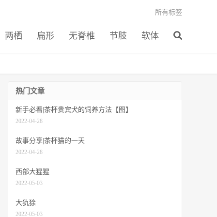
所有标签
两栖
扁形
无脊椎
节肢
软体
热门文章
新手必看|茶杯贵宾犬的饲养方法【图】
2022-04-28
故事分享|茶杯猫的一天
2022-04-28
西部大猩猩
2022-05-03
大犰狳
2022-05-03