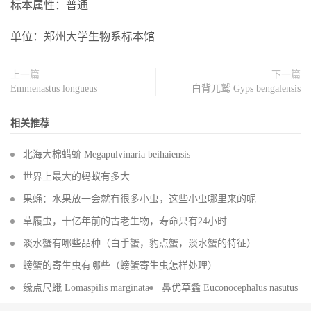
标本属性：普通
单位：郑州大学生物系标本馆
上一篇
下一篇
Emmenastus longueus
白背兀鹫 Gyps bengalensis
相关推荐
北海大棉蜡蚧 Megapulvinaria beihaiensis
世界上最大的蚂蚁有多大
果蝇：水果放一会就有很多小虫，这些小虫哪里来的呢
草履虫，十亿年前的古老生物，寿命只有24小时
淡水蟹有哪些品种（白手蟹，豹点蟹，淡水蟹的特征）
螃蟹的寄生虫有哪些（螃蟹寄生虫怎样处理）
缘点尺蛾 Lomaspilis marginata
鼻优草螽 Euconocephalus nasutus