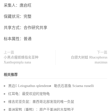
采集人：唐启旺
保藏状况：完整
共享方式：合作研究共享
标本属性：普通
上一篇
下一篇
小黑点瘤姬蜂指名亚种
白颌大树蛙 Rhacophorus
Xanthopimpla nana
maximus
相关推荐
黑边 Leiognathus splendens
勒氏石首鱼 Sciaena russelli
红耳龟：最受欢迎的宠物龟
维吉尼亚负鼠：墨西哥北部发现的唯一负鼠
美洲家鸭（番鸭）：原产于美洲的大型鸭子