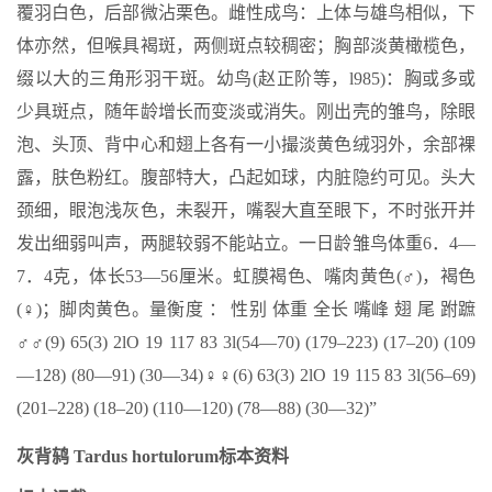
覆羽白色，后部微沾栗色。雌性成鸟：上体与雄鸟相似，下
体亦然，但喉具褐斑，两侧斑点较稠密；胸部淡黄橄榄色，
缀以大的三角形羽干斑。幼鸟(赵正阶等，l985)：胸或多或
少具斑点，随年龄增长而变淡或消失。刚出壳的雏鸟，除眼
泡、头顶、背中心和翅上各有一小撮淡黄色绒羽外，余部裸
露，肤色粉红。腹部特大，凸起如球，内脏隐约可见。头大
颈细，眼泡浅灰色，未裂开，嘴裂大直至眼下，不时张开并
发出细弱叫声，两腿较弱不能站立。一日龄雏鸟体重6．4—
7．4克，体长53—56厘米。虹膜褐色、嘴肉黄色(♂)，褐色
(♀)；脚肉黄色。量衡度 ： 性别 体重 全长 嘴峰 翅 尾 跗蹠
♂♂(9) 65(3) 2lO 19 117 83 3l(54—70) (179–223) (17–20) (109
—128) (80—91) (30—34)♀♀(6) 63(3) 2lO 19 115 83 3l(56–69)
(201–228) (18–20) (110—120) (78—88) (30—32)”
灰背鸫 Tardus hortulorum标本资料