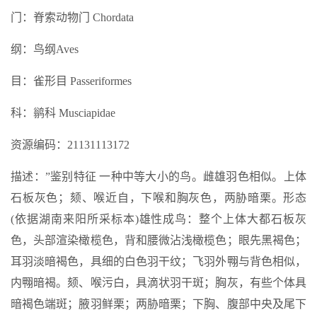
门：脊索动物门 Chordata
纲：鸟纲Aves
目：雀形目 Passeriformes
科：鹟科 Musciapidae
资源编码：21131113172
描述：”鉴别特征 一种中等大小的鸟。雌雄羽色相似。上体
石板灰色；颏、喉近自，下喉和胸灰色，两胁暗栗。形态
(依据湖南来阳所采标本)雄性成鸟：整个上体大都石板灰
色，头部渲染橄榄色，背和腰微沾浅橄榄色；眼先黑褐色；
耳羽淡暗褐色，具细的白色羽干纹；飞羽外翈与背色相似，
内翈暗褐。颏、喉污白，具滴状羽干斑；胸灰，有些个体具
暗褐色端斑；腋羽鲜栗；两胁暗栗；下胸、腹部中央及尾下