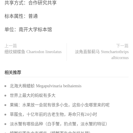
共享方式：合作研究共享
标本属性：普通
单位：南开大学标本馆
上一篇
下一篇
细纹蝴蝶鱼 Chaetodon lineolatus
淡角直鬃蓟马 Stenchaetothrips
albicornus
相关推荐
北海大棉蜡蚧 Megapulvinaria beihaiensis
世界上最大的蚂蚁有多大
果蝇：水果放一会就有很多小虫，这些小虫哪里来的呢
草履虫，十亿年前的古老生物，寿命只有24小时
淡水蟹有哪些品种（白手蟹，豹点蟹，淡水蟹的特征）