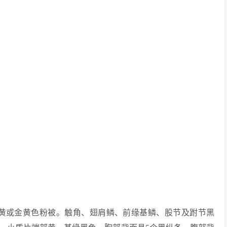
灰黄或金黄色粉被。触角、翅肩鳞、前缘基鳞、股节及跗节黑