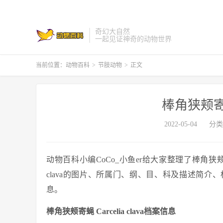
奇幻大自然
一起见证神奇的动物世界
当前位置：
动物百科
>
节肢动物
>
正文
棒角狭颊寄蝇 C
2022-05-04
分类
动物百科小编CoCo_小鱼er给大家整理了棒角狭颊寄蝇 C
clava的图片、所属门、纲、目、科及描述简介、标本
息。
棒角狭颊寄蝇 Carcelia clava档案信息