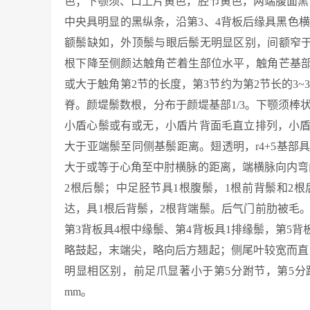
色；下颚须、口上片黄色，胫节黄色，两端腹面黑
中央具明显的黑纵条，沿第3、4背板后缘具黑色
额鬃缺如，外顶鬃与眼后鬃无明显区别，间额窄于
根下降至侧颜达触角芒着生部位水平，触角芒基部
或大于触角第2节的长度，第3节约为第2节长的3~
脊。颜堤鬃数根，分布于颜堤基部1/3。下颚须棒状。
小盾心鬃或有或无，小盾片背面毛直立排列，小
大于亚端鬃至同侧基鬃距离。翅透明，r4+5基
大于或等于心角至中肘横脉的距离，端横脉向内弯
2根后鬃；中足胫节具1根腹鬃，1根前背鬃和2
达，具1根后背鬃，2根背端鬃。后气门前肋被毛
第3背板具4根中缘鬃、第4背板具1排缘鬃，第5
略鼓起，末端尖，略向后方翘起；侧尾叶较宽而直
明显相区别，前足爪显著小于第5分跗节，第5分跗
mm。