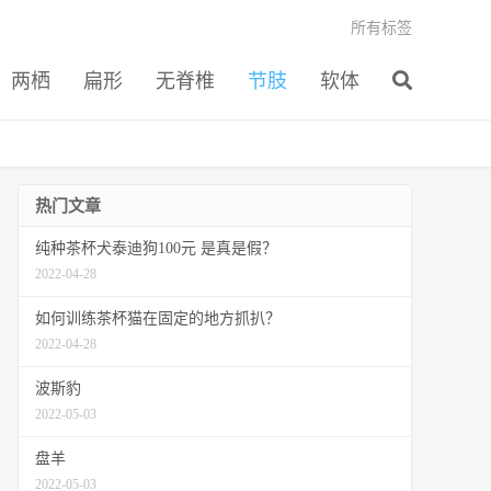
所有标签
两栖
扁形
无脊椎
节肢
软体
热门文章
纯种茶杯犬泰迪狗100元 是真是假？
2022-04-28
如何训练茶杯猫在固定的地方抓扒？
2022-04-28
波斯豹
2022-05-03
盘羊
2022-05-03