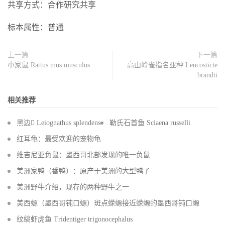
共享方式：合作研究共享
标本属性：普通
上一篇
下一篇
小家鼠 Rattus mus musculus
高山岭雀指名亚种 Leucosticte
brandti
相关推荐
黑边 Leiognathus splendens
勒氏石首鱼 Sciaena russelli
红耳龟：最受欢迎的宠物龟
维吉尼亚负鼠：墨西哥北部发现的唯一负鼠
美洲家鸭（番鸭）：原产于美洲的大型鸭子
美洲野牛介绍，现存的两种野牛之一
美西螈（墨西哥钝口螈）斑点蝾螈接近蝾螈的墨西哥钝口螈
纹缟虾虎鱼 Tridentiger trigonocephalus