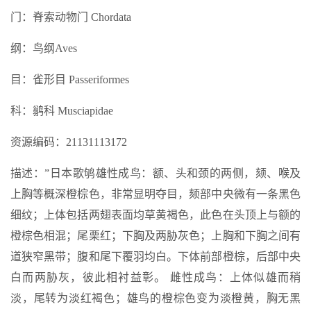
门：脊索动物门 Chordata
纲：鸟纲Aves
目：雀形目 Passeriformes
科：鹟科 Musciapidae
资源编码：21131113172
描述：”日本歌鸲雄性成鸟：额、头和颈的两侧，颏、喉及
上胸等概深橙棕色，非常显明夺目，颏部中央微有一条黑色
细纹；上体包括两翅表面均草黄褐色，此色在头顶上与额的
橙棕色相混；尾栗红；下胸及两胁灰色；上胸和下胸之间有
道狭窄黑带；腹和尾下覆羽均白。下体前部橙棕，后部中央
白而两胁灰，彼此相衬益彰。 雌性成鸟：上体似雄而稍
淡，尾转为淡红褐色；雄鸟的橙棕色变为淡橙黄，胸无黑