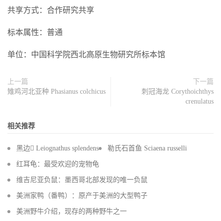
共享方式：合作研究共享
标本属性：普通
单位：中国科学院西北高原生物研究所标本馆
上一篇
下一篇
雉鸡河北亚种 Phasianus colchicus
刺冠海龙 Corythoichthys
crenulatus
相关推荐
黑边 Leiognathus splendens
勒氏石首鱼 Sciaena russelli
红耳龟：最受欢迎的宠物龟
维吉尼亚负鼠：墨西哥北部发现的唯一负鼠
美洲家鸭（番鸭）：原产于美洲的大型鸭子
美洲野牛介绍，现存的两种野牛之一