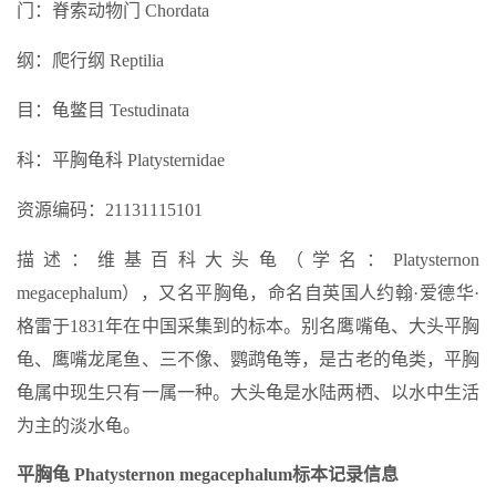
门：脊索动物门 Chordata
纲：爬行纲 Reptilia
目：龟鳖目 Testudinata
科：平胸龟科 Platysternidae
资源编码：21131115101
描述：维基百科大头龟（学名：Platysternon
megacephalum），又名平胸龟，命名自英国人约翰·爱德华·
格雷于1831年在中国采集到的标本。别名鹰嘴龟、大头平胸
龟、鹰嘴龙尾鱼、三不像、鹦鹉龟等，是古老的龟类，平胸
龟属中现生只有一属一种。大头龟是水陆两栖、以水中生活
为主的淡水龟。
平胸龟 Phatysternon megacephalum标本记录信息