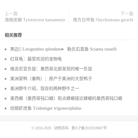
上一篇
下一篇
海南疣螈 Tylototriton hainanensis
南方白甲鱼 Onychostoma gerachi
相关推荐
黑边 Leiognathus splendens
勒氏石首鱼 Sciaena russelli
红耳龟：最受欢迎的宠物龟
维吉尼亚负鼠：墨西哥北部发现的唯一负鼠
美洲家鸭（番鸭）：原产于美洲的大型鸭子
美洲野牛介绍，现存的两种野牛之一
美西螈（墨西哥钝口螈）斑点蝾螈接近蝾螈的墨西哥钝口螈
纹缟虾虎鱼 Tridentiger trigonocephalus
© 2010-2026
动物百科
鲁ICP备2022019007号