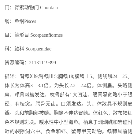
门：脊索动物门 Chordata
纲：鱼纲Pisces
目：鲉形目 Scorpaenfiormes
科：鲉科 Scorpaenidae
资源编码：21131119399
描述：背鳍Ⅻ9;臀鳍Ⅲ5;胸鳍18;腹鳍Ⅰ5。侧线鳞24—25。
体长为体高3—3.1倍，为头长2.2—2.4倍。体侧扁。头略侧
扁。颅骨棘棱发达，枕骨部有1大凹洼。眼间隔宽略小于眼
径，有棱突。腭骨无齿。口须发达。头、体散具不规则皮
瓣。头和前胸部被鳞。胸鳍不伸达臀鳍。体红色，散布褐红
色不规则斑块。暖水性中小型海鱼。栖息于珊瑚礁和岩礁附
近的裂隙洞穴中。食鱼和虾、蟹等甲壳动物。鳍棘具前侧