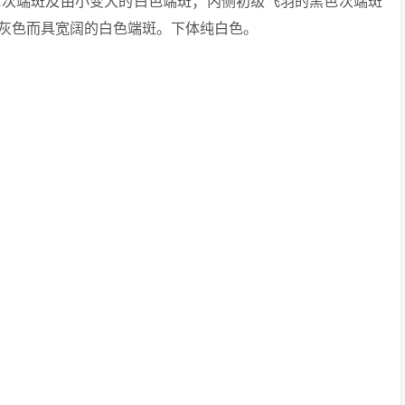
色次端斑及由小变大的白色端斑；内侧初级飞羽的黑色次端斑
灰色而具宽阔的白色端斑。下体纯白色。