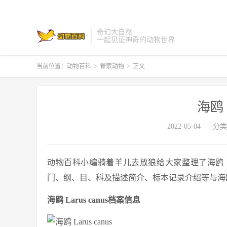
奇幻大自然
一起见证神奇的动物世界
当前位置：
动物百科
>
脊索动物
>
正文
海鸥 L
2022-05-04
分类
动物百科小编骑着羊儿去放狼给大家整理了海鸥 Larus
门、纲、目、科及描述简介、标本记录介绍等与海鸥 La
海鸥 Larus canus档案信息