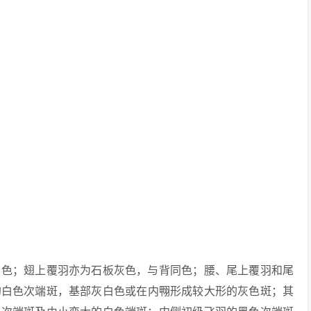
灰色；翅上覆羽亦为石板灰色，与背同色；腰、尾上覆羽和尾
的白色次端斑，基部灰白色或在内翈形成较大形的灰色斑；其