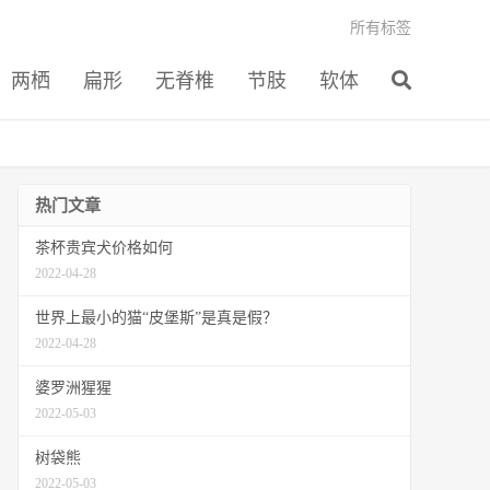
所有标签
两栖
扁形
无脊椎
节肢
软体
热门文章
茶杯贵宾犬价格如何
2022-04-28
世界上最小的猫“皮堡斯”是真是假？
2022-04-28
婆罗洲猩猩
2022-05-03
树袋熊
2022-05-03