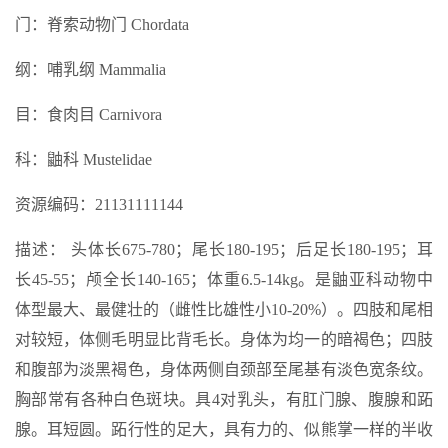
门：脊索动物门 Chordata
纲：哺乳纲 Mammalia
目：食肉目 Carnivora
科：鼬科 Mustelidae
资源编码：21131111144
描述： 头体长675-780；尾长180-195；后足长180-195；耳
长45-55；颅全长140-165；体重6.5-14kg。是鼬亚科动物中
体型最大、最健壮的（雌性比雄性小10-20%）。四肢和尾相
对较短，体侧毛明显比背毛长。身体为均一的暗褐色；四肢
和腹部为淡黑褐色，身体两侧自颈部至尾基有淡色宽条纹。
胸部常有各种白色斑块。具4对乳头，有肛门腺、腹腺和跖
腺。耳短圆。跖行性的足大，具有力的、似熊掌一样的半收