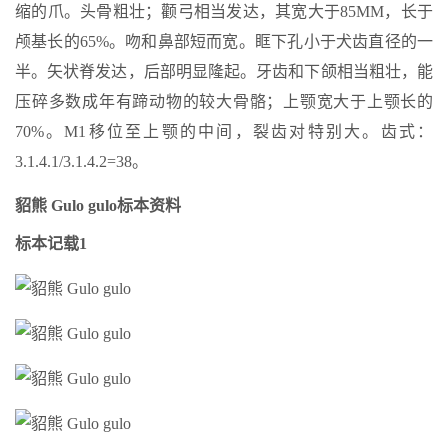
缩的爪。头骨粗壮；颧弓相当发达，其宽大于85MM，长于
颅基长的65%。吻和鼻部短而宽。眶下孔小于犬齿直径的一
半。矢状脊发达，后部明显隆起。牙齿和下颌相当粗壮，能
压碎多数成年有蹄动物的较大骨骼；上颚宽大于上颚长的
70%。M1移位至上颚的中间，裂齿对特别大。齿式：
3.1.4.1/3.1.4.2=38。
貂熊 Gulo gulo标本资料
标本记载1