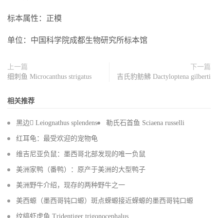
标本属性：正模
单位：中国科学院成都生物研究所标本馆
上一篇
下一篇
细刺鱼 Microcanthus strigatus
吉氏豹鲂鮄 Dactyloptena gilberti
相关推荐
黑边 Leiognathus splendens
勒氏石首鱼 Sciaena russelli
红耳龟：最受欢迎的宠物龟
维吉尼亚负鼠：墨西哥北部发现的唯一负鼠
美洲家鸭（番鸭）：原产于美洲的大型鸭子
美洲野牛介绍，现存的两种野牛之一
美西螈（墨西哥钝口螈）斑点蝾螈接近蝾螈的墨西哥钝口螈
纹缟虾虎鱼 Tridentiger trigonocephalus