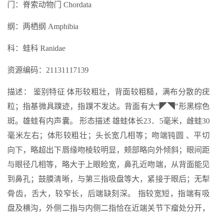
门：脊索动物门 Chordata
纲：两栖纲 Amphibia
科：蛙科 Ranidae
资源编码：21131117139
描述： 鉴别特征 体形较粗壮，背面较粗糙，满布分散的疣
粒；指基微具蹼迹，指蹼不发达。背面有大“◤◥”形黑棕色
斑。雄蛙有内声囊。 形态描述 雄蛙体长23．5毫米，雌蛙30
毫米左右；体形较粗壮；头长宽几相等；吻端钝圆 、平切
向下，略超出下唇缘吻棱较明显，颊部略向外倾斜；眼间距
与眼径几相等，略大于上眼睑宽，鼻孔近吻端，从背面能见
到鼻孔；鼓膜清晰，与第三指吸盘等大，紧接于眼后；无犁
骨齿，舌大，较窄长，后端缺刻深。 指较宽短，指端有吸
盘及横沟，外侧二指与内侧二指恰在近端关节下瘤处分开，