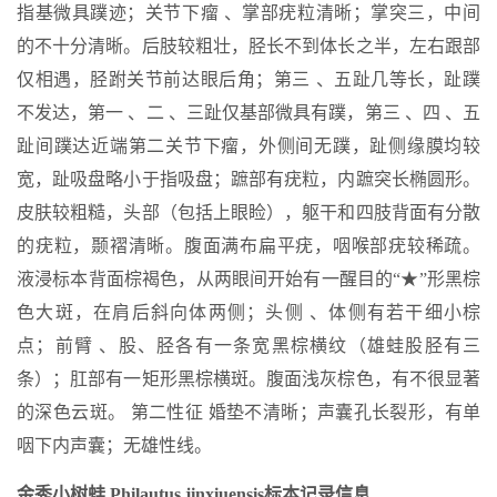
指基微具蹼迹；关节下瘤 、掌部疣粒清晰；掌突三，中间
的不十分清晰。后肢较粗壮，胫长不到体长之半，左右跟部
仅相遇，胫跗关节前达眼后角；第三 、五趾几等长，趾蹼
不发达，第一 、二 、三趾仅基部微具有蹼，第三 、四 、五
趾间蹼达近端第二关节下瘤，外侧间无蹼，趾侧缘膜均较
宽，趾吸盘略小于指吸盘；蹠部有疣粒，内蹠突长椭圆形。
皮肤较粗糙，头部（包括上眼睑），躯干和四肢背面有分散
的疣粒，颞褶清晰。腹面满布扁平疣，咽喉部疣较稀疏。
液浸标本背面棕褐色，从两眼间开始有一醒目的“★”形黑棕
色大斑，在肩后斜向体两侧；头侧 、体侧有若干细小棕
点；前臂 、股、胫各有一条宽黑棕横纹（雄蛙股胫有三
条）；肛部有一矩形黑棕横斑。腹面浅灰棕色，有不很显著
的深色云斑。 第二性征 婚垫不清晰；声囊孔长裂形，有单
咽下内声囊；无雄性线。
金秀小树蛙 Philautus jinxiuensis标本记录信息