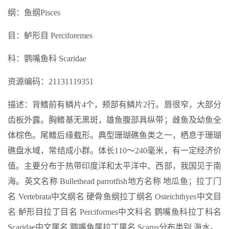
纲：鱼纲Pisces
目：鲈形目 Perciforemes
科：鹦嘴鱼科 Scaridae
资源编码：21131119351
描述：背鳍前有鳞片4个，颊部有鳞片2行。唇很窄，大部分
齿板外露。胸鳍基无黑斑，雄鱼腹部具纵带；雌鱼及幼鱼全
体棕色。尾鳍后缘截形。典型珊瑚礁鱼类之一，栖息于珊瑚
礁盘水域，常结成小群。体长110～240毫米，有一定经济价
值。主要分布于热带印度洋和太平洋中、西部，我国见于南
海。英文名称 Bullethead parrotfish地方名称 地瓜鱼；拉丁门
名 Vertebrata中文纲名 硬骨鱼纲拉丁纲名 Osteichthyes中文目
名 鲈形目拉丁目名 Perciformes中文科名 鹦嘴鱼科拉丁科名
Scaridae中文属名 鹦嘴鱼属拉丁属名 Scarus分布类别 海水。