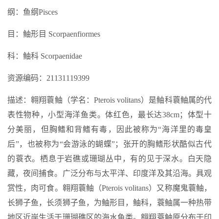
纲：鱼纲Pisces
目：鲉形目 Scorpaenfiormes
科：鲉科 Scorpaenidae
资源编码：21131119399
描述：翱翔蓑鲉（学名：Pterois volitans）是鲉科蓑鲉属的代
表性物种，小型海洋鱼类。体红色，最长达38cm；体型十
分美丽，但胸鳍和背鳍有毒，因此被称为“海洋里的毒皇
后”，也被称为“会游泳的蝴蝶”；张开的胸鳍形状酷似古代
的蓑衣。栖息于岩礁或珊瑚丛中，有的见于深水。白天隐
藏，夜间捕食。广泛分布与太平洋、印度洋及其沿海。具观
赏性，肉可食。翱翔蓑鲉（Pterois volitans）又称魔鬼蓑鲉，
长狮子鱼，长须狮子鱼，为鲉形目，鲉科，蓑鲉属一种热带
地区近岸生活于珊瑚礁区的海水鱼类。翱翔蓑鲉原分布于印