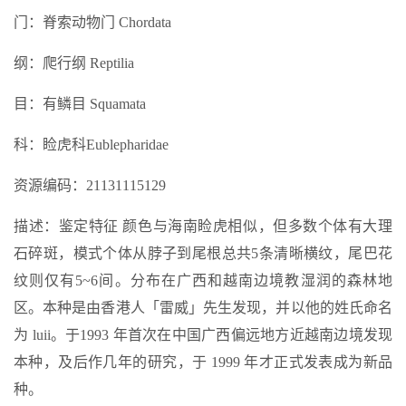
门：脊索动物门 Chordata
纲：爬行纲 Reptilia
目：有鳞目 Squamata
科：睑虎科Eublepharidae
资源编码：21131115129
描述：鉴定特征 颜色与海南睑虎相似，但多数个体有大理
石碎斑，模式个体从脖子到尾根总共5条清晰横纹，尾巴花
纹则仅有5~6间。分布在广西和越南边境教湿润的森林地
区。本种是由香港人「雷威」先生发现，并以他的姓氏命名
为 luii。于1993 年首次在中国广西偏远地方近越南边境发现
本种，及后作几年的研究，于 1999 年才正式发表成为新品
种。