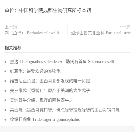
单位：中国科学院成都生物研究所标本馆
上一篇
下一篇
刺（鱼巴） Barbodes caldwelli
沼泽山雀东北亚种 Parus palustris
相关推荐
黑边 Leiognathus splendens
勒氏石首鱼 Sciaena russelli
红耳龟：最受欢迎的宠物龟
维吉尼亚负鼠：墨西哥北部发现的唯一负鼠
美洲家鸭（番鸭）：原产于美洲的大型鸭子
美洲野牛介绍，现存的两种野牛之一
美西螈（墨西哥钝口螈）斑点蝾螈接近蝾螈的墨西哥钝口螈
纹缟虾虎鱼 Tridentiger trigonocephalus