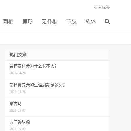
所有标签
两栖
扁形
无脊椎
节肢
软体
热门文章
茶杯泰迪犬为什么长不大？
2022-04-28
茶杯贵宾犬的生理周期是多久？
2022-04-28
蒙古马
2022-05-03
苏门答腊虎
2022-05-03