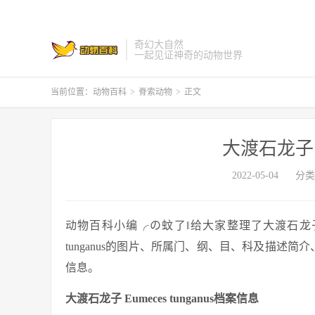
奇幻大自然
一起见证神奇的动物世界
当前位置：
动物百科
>
脊索动物
>
正文
大渡石龙子 Eu
2022-05-04
分类
动物百科小编╭の蚊了‖给大家整理了大渡石龙子 Eume
tunganus的图片、所属门、纲、目、科及描述简介、标
信息。
大渡石龙子 Eumeces tunganus档案信息