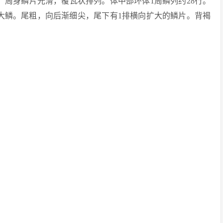
，周身鳞片光滑，覆瓦状排列。体中部环体1周鳞列约28行。
大鳞。尾粗，向后渐细尖，尾下有1排横向扩大的鳞片。背褐