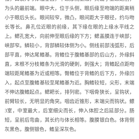
为头的最前端。眼中大，位于头侧，眼后缘至吻端的距离稍
小于眼后头长。眼间较窄，微凸，眼间距大于眼径，约与吻
长等长。鼻孔位近眼的前缘，其下缘在眼的上缘水平线之
上。鳃孔宽大，向前伸至眼后缘的下方；鳃盖膜连于峡部；
峡部窄。鳞较小，背部鳞较体侧为小。侧线前部浅弧形，后
部平直，伸达尾鳍基。背鳍位于腹鳍基部的后山方，外缘斜
直，末根不分枝鳍条为光滑的硬刺，刺强大；背鳍起点距吻
端较距尾鳍基为近或相等。臀鳍位于背鳍的后下方，外缘凹
入，起点至腹鳍基较至尾鳍基为近。胸鳍较短，尖形，末端
不伸达腹鳍起点。鳃耙长，排列密。下咽骨狭长，呈钩状，
前臂较长，无明显的角突。咽齿近锥形，末端尖而钩状。鳔
3室，中室最大，后室细尖而长，伸入体腔之后延部分。肠
短，呈前后弯曲，其长约与体长相等。腹膜银白色。体背侧
灰黑色，腹侧银色，鳍呈深灰色。