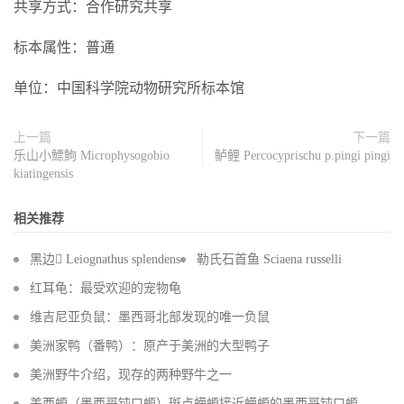
共享方式：合作研究共享
标本属性：普通
单位：中国科学院动物研究所标本馆
上一篇
下一篇
乐山小鰾鮈 Microphysogobio
鲈鲤 Percocyprischu p.pingi pingi
kiatingensis
相关推荐
黑边 Leiognathus splendens
勒氏石首鱼 Sciaena russelli
红耳龟：最受欢迎的宠物龟
维吉尼亚负鼠：墨西哥北部发现的唯一负鼠
美洲家鸭（番鸭）：原产于美洲的大型鸭子
美洲野牛介绍，现存的两种野牛之一
美西螈（墨西哥钝口螈）斑点蝾螈接近蝾螈的墨西哥钝口螈