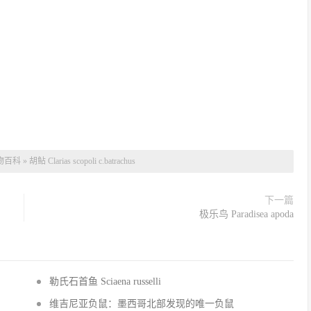
物百科
»
胡鲇 Clarias scopoli c.batrachus
下一篇
极乐鸟 Paradisea apoda
勒氏石首鱼 Sciaena russelli
维吉尼亚负鼠：墨西哥北部发现的唯一负鼠