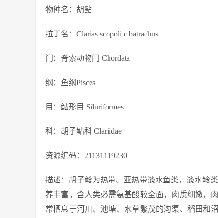
物种名：胡鲇
拉丁名：Clarias scopoli c.batrachus
门：脊索动物门 Chordata
纲：鱼纲Pisces
目：鲇形目 Siluriformes
科：胡子鲇科 Clariidae
资源编码：21131119230
描述：胡子鲶为热带、亚热带淡水鱼类，淡水鲶类
养丰富，含人类必需氨基酸较全面，肉质细嫩，
常栖息于河川、池塘、水草繁茂的沟渠、稻田和