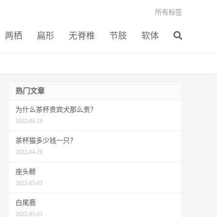
所有标签
两栖
扁形
无脊椎
节肢
软体
热门文章
为什么茶杯贵宾犬那么贵？
2022-04-28
茶杯猫多少钱一只？
2022-04-28
座头鲸
2022-05-03
白尾鹿
2022-05-03