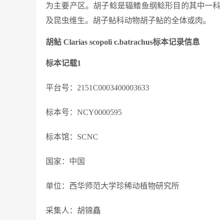
为主要产区。胡子鲶是辐鳍鱼纲鲶形目的其中一
及昆虫维生。胡子鲇科动物胡子鲇的全体或肉。
胡鲇 Clarias scopoli c.batrachus标本记录信息
标本记载1
平台号：2151C0003400003633
标本号：NCY0000595
标本馆：SCNC
国家：中国
单位：西华师范大学珍稀动植物研究所
采集人：胡锦矗