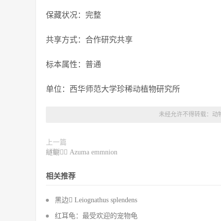
保藏状况：完整
共享方式：合作研究共享
标本属性：普通
单位：西华师范大学珍稀动植物研究所
未经允许不得转载：
动
上一篇
繸鳚 Azuma emmnion
相关推荐
黑边 Leiognathus splendens
红耳龟：最受欢迎的宠物龟